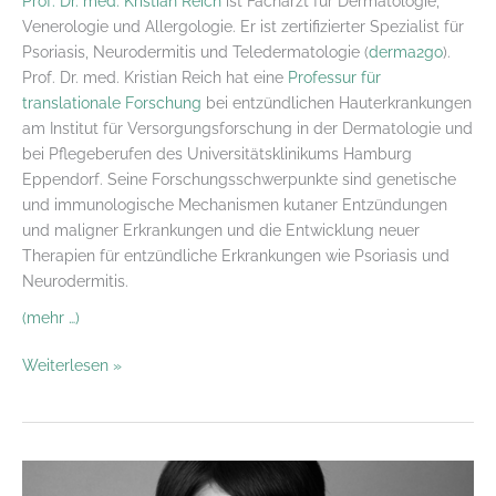
Prof. Dr. med. Kristian Reich
ist Facharzt für Dermatologie,
Venerologie und Allergologie. Er ist zertifizierter Spezialist für
Psoriasis, Neurodermitis und Teledermatologie (
derma2go
).
Prof. Dr. med. Kristian Reich hat eine
Professur für
translationale Forschung
bei entzündlichen Hauterkrankungen
am Institut für Versorgungsforschung in der Dermatologie und
bei Pflegeberufen des Universitätsklinikums Hamburg
Eppendorf. Seine Forschungsschwerpunkte sind genetische
und immunologische Mechanismen kutaner Entzündungen
und maligner Erkrankungen und die Entwicklung neuer
Therapien für entzündliche Erkrankungen wie Psoriasis und
Neurodermitis.
(mehr …)
Neurodermitis
Weiterlesen »
und
Therapien
–
neue
Möglichkeiten