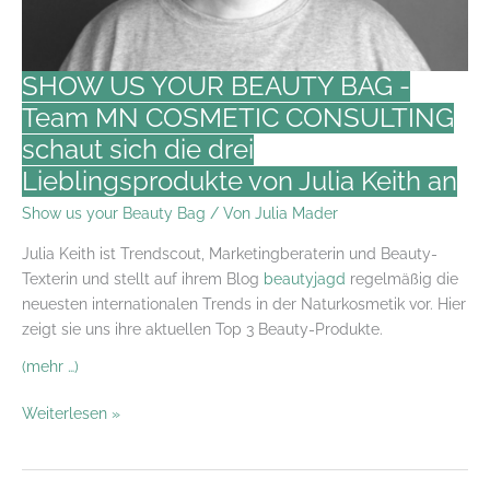
COSMETIC
CONSULTING
stellt
SHOW US YOUR BEAUTY BAG -
3
Team MN COSMETIC CONSULTING
Fragen
schaut sich die drei
an
Claudia
Lieblingsprodukte von Julia Keith an
Oelrich
Show us your Beauty Bag
/ Von
Julia Mader
Julia Keith ist Trendscout, Marketingberaterin und Beauty-
Texterin und stellt auf ihrem Blog
beautyjagd
regelmäßig die
neuesten internationalen Trends in der Naturkosmetik vor. Hier
zeigt sie uns ihre aktuellen Top 3 Beauty-Produkte.
(mehr …)
SHOW
Weiterlesen »
US
YOUR
BEAUTY