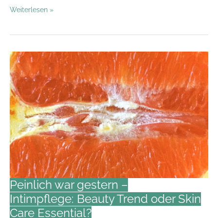
Skin
Weiterlesen »
stressed
out!
–
Wie
macht
sich
Stress
an
der
Haut
bemerkbar
und
was
kann
ich
Peinlich war gestern –
tun?
Intimpflege: Beauty Trend oder Skin
Care Essential?