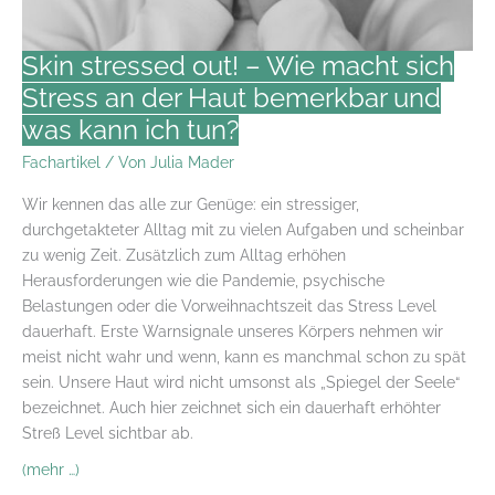
COSMETIC
CONSULTING
stellt
Skin stressed out! – Wie macht sich
3
Stress an der Haut bemerkbar und
Fragen
was kann ich tun?
an
Dr.
Fachartikel
/ Von
Julia Mader
med.
Wir kennen das alle zur Genüge: ein stressiger,
Anna
durchgetakteter Alltag mit zu vielen Aufgaben und scheinbar
Brandenburg
zu wenig Zeit. Zusätzlich zum Alltag erhöhen
Herausforderungen wie die Pandemie, psychische
Belastungen oder die Vorweihnachtszeit das Stress Level
dauerhaft. Erste Warnsignale unseres Körpers nehmen wir
meist nicht wahr­­­­­ und wenn, kann es manchmal schon zu spät
sein. Unsere Haut wird nicht umsonst als „Spiegel der Seele“
bezeichnet. Auch hier zeichnet sich ein dauerhaft erhöhter
Streß Level sichtbar ab.
(mehr …)