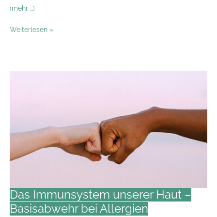
(mehr …)
Hautpflege
Weiterlesen »
für
zwei:
Auf
welche
Inhaltsstoffe
sollten
Schwangere
besser
verzichten?
Das Immunsystem unserer Haut –
Basisabwehr bei Allergien