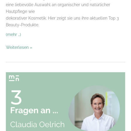
eine liebevolle Auswahl an organischer und natürlicher
Hautpflege wie
dekorativer Kosmetik. Hier zeigt sie uns ihre aktuellen Top 3
Beauty-Produkte.
(mehr …)
SHOW
Weiterlesen »
US
YOUR
BEAUTY
BAG
-
Team
MN
COSMETIC
CONSULTING
schaut
sich
die