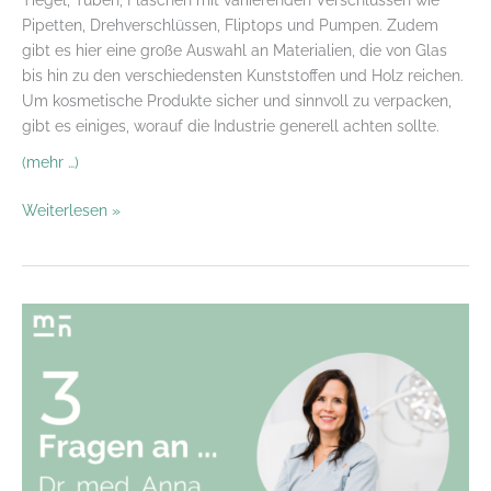
Pipetten, Drehverschlüssen, Fliptops und Pumpen. Zudem
gibt es hier eine große Auswahl an Materialien, die von Glas
bis hin zu den verschiedensten Kunststoffen und Holz reichen.
Um kosmetische Produkte sicher und sinnvoll zu verpacken,
gibt es einiges, worauf die Industrie generell achten sollte.
(mehr …)
Kosmetische
Weiterlesen »
Packmittel:
welche
Möglichkeiten
und
Herausforderungen
gibt
es
aktuell?