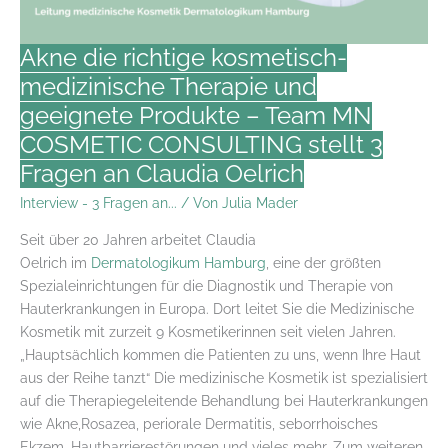
drei
Lieblingsprodukte
Akne die richtige kosmetisch-
von
Maria
medizinische Therapie und
Ovie
geeignete Produkte – Team MN
an
COSMETIC CONSULTING stellt 3
Fragen an Claudia Oelrich
Interview - 3 Fragen an...
/ Von
Julia Mader
Seit über 20 Jahren arbeitet Claudia
Oelrich im
Dermatologikum Hamburg
, eine der größten
Spezialeinrichtungen für die Diagnostik und Therapie von
Hauterkrankungen in Europa. Dort leitet Sie die Medizinische
Kosmetik mit zurzeit 9 Kosmetikerinnen seit vielen Jahren.
„Hauptsächlich kommen die Patienten zu uns, wenn Ihre Haut
aus der Reihe tanzt“ Die medizinische Kosmetik ist spezialisiert
auf die Therapiegeleitende Behandlung bei Hauterkrankungen
wie Akne,Rosazea, periorale Dermatitis, seborrhoisches
Ekzem, Hautbarrierestörungen und vieles mehr. Zum weiteren