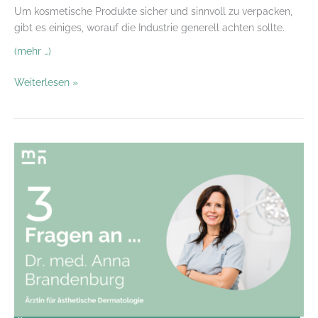
Um kosmetische Produkte sicher und sinnvoll zu verpacken,
gibt es einiges, worauf die Industrie generell achten sollte.
(mehr …)
Kosmetische
Weiterlesen »
Packmittel:
welche
Möglichkeiten
und
Herausforderungen
gibt
es
aktuell?