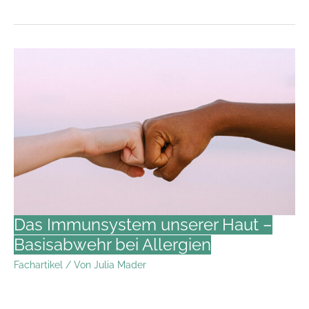
für
zwei:
Auf
welche
Inhaltsstoffe
sollten
Schwangere
besser
verzichten?
Das Immunsystem unserer Haut –
Basisabwehr bei Allergien
Fachartikel
/ Von
Julia Mader
Welche Aufgaben hat das Immunsystem unserer Haut?
Unsere Haut hat verschiedene Funktionen, wobei die