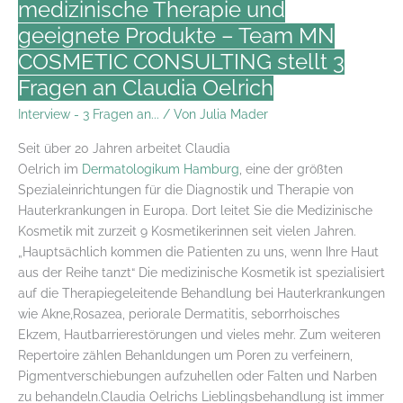
Maria
medizinische Therapie und
Ovie
geeignete Produkte – Team MN
an
COSMETIC CONSULTING stellt 3
Fragen an Claudia Oelrich
Interview - 3 Fragen an...
/ Von
Julia Mader
Seit über 20 Jahren arbeitet Claudia
Oelrich im
Dermatologikum Hamburg
, eine der größten
Spezialeinrichtungen für die Diagnostik und Therapie von
Hauterkrankungen in Europa. Dort leitet Sie die Medizinische
Kosmetik mit zurzeit 9 Kosmetikerinnen seit vielen Jahren.
„Hauptsächlich kommen die Patienten zu uns, wenn Ihre Haut
aus der Reihe tanzt“ Die medizinische Kosmetik ist spezialisiert
auf die Therapiegeleitende Behandlung bei Hauterkrankungen
wie Akne,Rosazea, periorale Dermatitis, seborrhoisches
Ekzem, Hautbarrierestörungen und vieles mehr. Zum weiteren
Repertoire zählen Behanldungen um Poren zu verfeinern,
Pigmentverschiebungen aufzuhellen oder Falten und Narben
zu behandeln.Claudia Oelrichs Lieblingsbehandlung ist immer