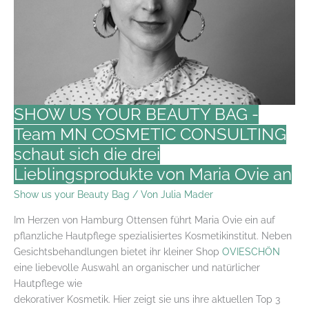
Team
MN
COSMETIC
CONSULTING
stellt
3
Fragen
SHOW US YOUR BEAUTY BAG -
an
Team MN COSMETIC CONSULTING
Prof.
schaut sich die drei
Dr.
med.
Lieblingsprodukte von Maria Ovie an
Kristian
Show us your Beauty Bag
/ Von
Julia Mader
Reich
Im Herzen von Hamburg Ottensen führt Maria Ovie ein auf
pflanzliche Hautpflege spezialisiertes Kosmetikinstitut. Neben
Gesichtsbehandlungen bietet ihr kleiner Shop
OVIESCHÖN
eine liebevolle Auswahl an organischer und natürlicher
Hautpflege wie
dekorativer Kosmetik. Hier zeigt sie uns ihre aktuellen Top 3