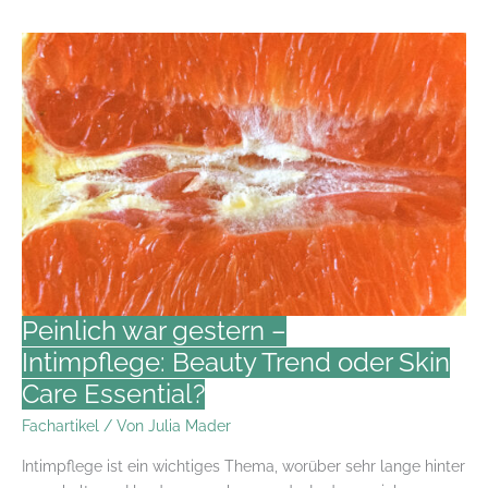
–
Wie
macht
sich
Stress
an
der
Haut
bemerkbar
und
was
kann
ich
Peinlich war gestern –
tun?
Intimpflege: Beauty Trend oder Skin
Care Essential?
Fachartikel
/ Von
Julia Mader
Intimpflege ist ein wichtiges Thema, worüber sehr lange hinter