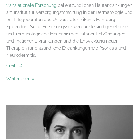
translationale Forschung
bei entzündlichen Hauterkrankungen
am Institut für Versorgungsforschung in der Dermatologie und
bei Pflegeberufen des Universitätsklinikums Hamburg
Eppendorf. Seine Forschungsschwerpunkte sind genetische
und immunologische Mechanismen kutaner Entzündungen
und maligner Erkrankungen und die Entwicklung neuer
Therapien für entzündliche Erkrankungen wie Psoriasis und
Neurodermitis.
(mehr …)
Neurodermitis
Weiterlesen »
und
Therapien
–
neue
Möglichkeiten
&
Grenzen
–