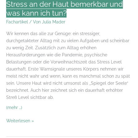
Stress an der Haut bemerkbar und
Fragen
was kann ich tun?
an
Dr.
Fachartikel
/ Von
Julia Mader
med.
Wir kennen das alle zur Genüge: ein stressiger,
Anna
durchgetakteter Alltag mit zu vielen Aufgaben und scheinbar
Brandenburg
zu wenig Zeit. Zusätzlich zum Alltag erhöhen
Herausforderungen wie die Pandemie, psychische
Belastungen oder die Vorweihnachtszeit das Stress Level
dauerhaft. Erste Warnsignale unseres Körpers nehmen wir
meist nicht wahr­­­­­ und wenn, kann es manchmal schon zu spät
sein. Unsere Haut wird nicht umsonst als „Spiegel der Seele“
bezeichnet. Auch hier zeichnet sich ein dauerhaft erhöhter
Streß Level sichtbar ab.
(mehr …)
Skin
Weiterlesen »
stressed
out!