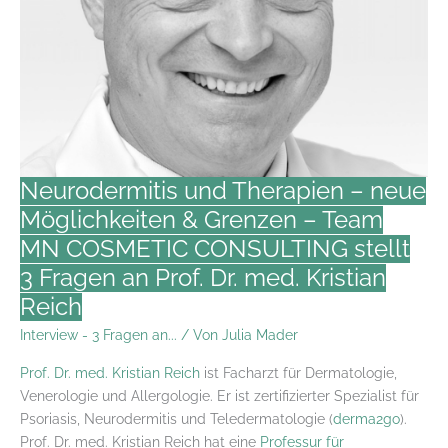
Neurodermitis und Therapien – neue
Möglichkeiten & Grenzen – Team
MN COSMETIC CONSULTING stellt
3 Fragen an Prof. Dr. med. Kristian
Reich
Interview - 3 Fragen an...
/ Von
Julia Mader
Prof. Dr. med. Kristian Reich
ist Facharzt für Dermatologie,
Venerologie und Allergologie. Er ist zertifizierter Spezialist für
Psoriasis, Neurodermitis und Teledermatologie (
derma2go
).
Prof. Dr. med. Kristian Reich hat eine
Professur für