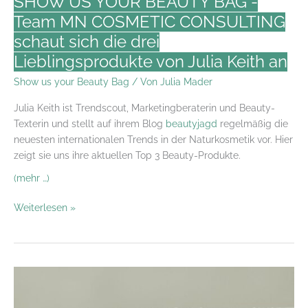
SHOW US YOUR BEAUTY BAG -
3
Team MN COSMETIC CONSULTING
Fragen
schaut sich die drei
an
Claudia
Lieblingsprodukte von Julia Keith an
Oelrich
Show us your Beauty Bag
/ Von
Julia Mader
Julia Keith ist Trendscout, Marketingberaterin und Beauty-
Texterin und stellt auf ihrem Blog
beautyjagd
regelmäßig die
neuesten internationalen Trends in der Naturkosmetik vor. Hier
zeigt sie uns ihre aktuellen Top 3 Beauty-Produkte.
(mehr …)
SHOW
Weiterlesen »
US
YOUR
BEAUTY
BAG
-
Team