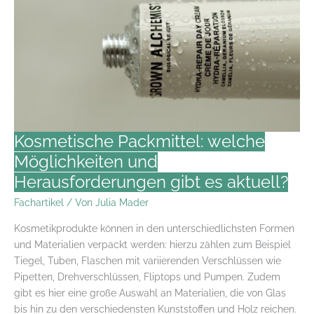
MN
COSMETIC
CONSULTING
schaut
sich
die
drei
Lieblingsprodukte
Kosmetische Packmittel: welche
von
Julia
Möglichkeiten und
Keith
Herausforderungen gibt es aktuell?
an
Fachartikel
/ Von
Julia Mader
Kosmetikprodukte können in den unterschiedlichsten Formen
und Materialien verpackt werden: hierzu zählen zum Beispiel
Tiegel, Tuben, Flaschen mit variierenden Verschlüssen wie
Pipetten, Drehverschlüssen, Fliptops und Pumpen. Zudem
gibt es hier eine große Auswahl an Materialien, die von Glas
bis hin zu den verschiedensten Kunststoffen und Holz reichen.