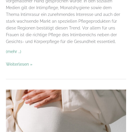
vorgehaltener Hand gesprochen wurde. In den sozialen
Medien gilt der Intimpflege, Monatshygiene sowie dem
Thema Intimrasur ein zunehmendes Interesse und auch der
stark wachsende Markt an speziellen Pflegeprodukten für
diese Regionen bestätigt diesen Trend. Vor allem für uns
Frauen ist die richtige Pflege des Intimbereichs neben der
Gesichts- und Körperpflege für die Gesundheit essentiell.
(mehr …)
Peinlich
Weiterlesen »
war
gestern
–
Intimpflege: Beauty
Trend
oder
Skin
Care
Essential?