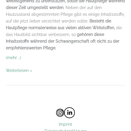
weitestgehend zu unterstützen, sollte die Hautpflege während
dieser Zeit umgestellt werden
. Neben der auf den
Hautzustand abgestimmten Pflege gibt es einige Inhaltsstoffe,
auf die jetzt lieber verzichtet werden sollte.
Besteht die
Hautpflege normalerweise aus vielen aktiven Wirkstoffen,
die
das Hautbild sichtbar verbessern, so
gehören diese
Inhaltsstoffe während der Schwangerschaft oft nicht zu der
empfehlenswerten Pflege.
(mehr …)
Schwangerschaft
Weiterlesen »
und
kosmetische
Inhaltsstoffe
Instagram
LinkedIn
Imprint
Datenschutzerklärung